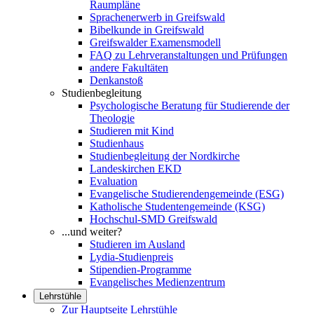
Raumpläne
Sprachenerwerb in Greifswald
Bibelkunde in Greifswald
Greifswalder Examensmodell
FAQ zu Lehrveranstaltungen und Prüfungen
andere Fakultäten
Denkanstoß
Studienbegleitung
Psychologische Beratung für Studierende der
Theologie
Studieren mit Kind
Studienhaus
Studienbegleitung der Nordkirche
Landeskirchen EKD
Evaluation
Evangelische Studierendengemeinde (ESG)
Katholische Studentengemeinde (KSG)
Hochschul-SMD Greifswald
...und weiter?
Studieren im Ausland
Lydia-Studienpreis
Stipendien-Programme
Evangelisches Medienzentrum
Lehrstühle
Zur Hauptseite Lehrstühle