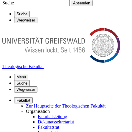
Suche
Absenden
Suche
Wegweiser
Theologische Fakultät
Menü
Suche
Wegweiser
Fakultät
Zur Hauptseite der Theologischen Fakultät
Organisation
Fakultätsleitung
Dekanatssekretariat
Fakultätsrat