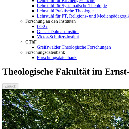
Lehrstuhl für Kirchengeschichte
Lehrstuhl für Systematische Theologie
Lehrstuhl Praktische Theologie
Lehrstuhl für PT, Religions- und Medienpädagogi
Forschung an den Instituten
IEEG
Gustaf-Dalman-Institut
Victor-Schultze-Institut
GThF
Greifswalder Theologische Forschungen
Forschungsdatenbank
Forschungsdatenbank
Theologische Fakultät im Erns
Zurück