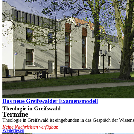
Go to slide 3
Go to slide 4
Neuigkeiten
01.04.2026
Ausschreibung Lydia-Studienpreis der Theologischen
23.03.2026
Kompaktsprachkurs Latein
03.06.2024
Das neue Greifswalder Examensmodell
Theologie in Greifswald
Termine
Theologie in Greifswald ist eingebunden in das Gespräch der Wissens
Keine Nachrichten verfügbar.
Weiterlesen