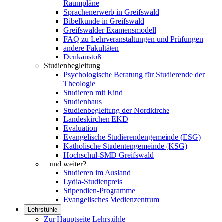
Raumpläne
Sprachenerwerb in Greifswald
Bibelkunde in Greifswald
Greifswalder Examensmodell
FAQ zu Lehrveranstaltungen und Prüfungen
andere Fakultäten
Denkanstoß
Studienbegleitung
Psychologische Beratung für Studierende der
Theologie
Studieren mit Kind
Studienhaus
Studienbegleitung der Nordkirche
Landeskirchen EKD
Evaluation
Evangelische Studierendengemeinde (ESG)
Katholische Studentengemeinde (KSG)
Hochschul-SMD Greifswald
...und weiter?
Studieren im Ausland
Lydia-Studienpreis
Stipendien-Programme
Evangelisches Medienzentrum
Lehrstühle
Zur Hauptseite Lehrstühle