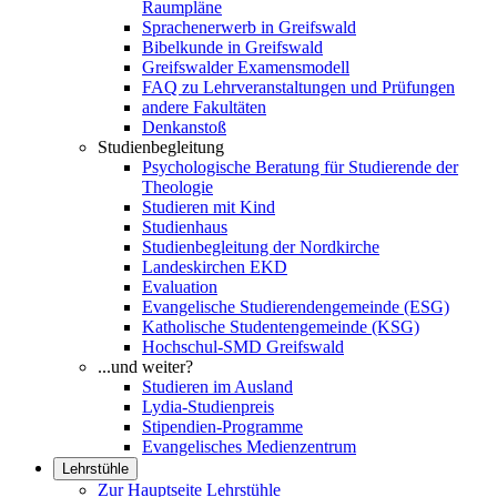
Raumpläne
Sprachenerwerb in Greifswald
Bibelkunde in Greifswald
Greifswalder Examensmodell
FAQ zu Lehrveranstaltungen und Prüfungen
andere Fakultäten
Denkanstoß
Studienbegleitung
Psychologische Beratung für Studierende der
Theologie
Studieren mit Kind
Studienhaus
Studienbegleitung der Nordkirche
Landeskirchen EKD
Evaluation
Evangelische Studierendengemeinde (ESG)
Katholische Studentengemeinde (KSG)
Hochschul-SMD Greifswald
...und weiter?
Studieren im Ausland
Lydia-Studienpreis
Stipendien-Programme
Evangelisches Medienzentrum
Lehrstühle
Zur Hauptseite Lehrstühle